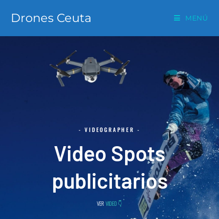
Drones Ceuta
MENÚ
- VIDEOGRAPHER -
Video Spots
publicitarios
VER
VIDEO 👇